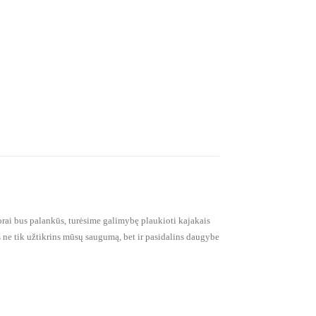
orai bus palankūs, turėsime galimybę plaukioti kajakais
is ne tik užtikrins mūsų saugumą, bet ir pasidalins daugybe