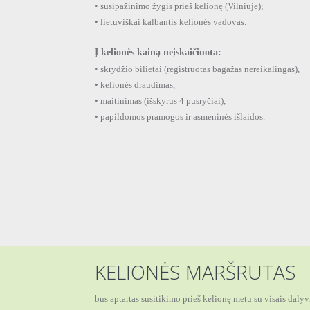
• susipažinimo žygis prieš kelionę (Vilniuje);
• lietuviškai kalbantis kelionės vadovas.
Į kelionės kainą neįskaičiuota:
• skrydžio bilietai (registruotas bagažas nereikalingas),
• kelionės draudimas,
• maitinimas (išskyrus 4 pusryčiai);
• papildomos pramogos ir asmeninės išlaidos.
KELIONĖS MARŠRUTAS
bus aptartas susitikimo prieš kelionę metu su visais daly