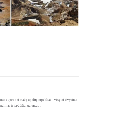
aunios upės bei mažų upelių tarpekliai – visą tai išvysime
nalinas ir įspūdžiai garantuoti!