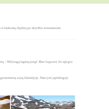
nės ir lankomų objektų po skrydžio nenumatome.
ietų – Mėlynąją lagūną (
angl. Blue Lagoon
). Jei sąlygos
sių geoterminių zonų Islandijoje. Nakvynė įspūdingoje