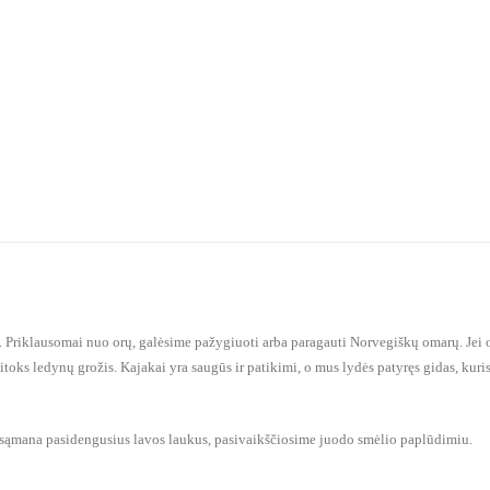
o. Priklausomai nuo orų, galėsime pažygiuoti arba paragauti Norvegiškų omarų. Jei 
 kitoks ledynų grožis. Kajakai yra saugūs ir patikimi, o mus lydės patyręs gidas, kur
 sąmana pasidengusius lavos laukus, pasivaikščiosime juodo smėlio paplūdimiu.