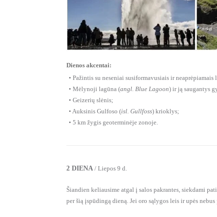
Dienos akcentai:
• Pažintis su neseniai susiformavusiais ir neaprėpiamais 
• Mėlynoji lagūna (
angl. Blue Lagoon
) ir ją saugantys g
• Geizerių slėnis;
• Auksinis Gulfoso (
isl. Gullfoss
) krioklys;
• 5 km žygis geoterminėje zonoje.
2 DIENA
/ Liepos 9 d.
Šiandien keliausime atgal į salos pakrantes, siekdami patir
per šią įspūdingą dieną. Jei oro sąlygos leis ir upės nebu