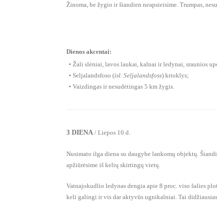
Žinoma, be žygio ir šiandien neapsieisime. Trumpas, nesu
Dienos akcentai:
• Žali slėniai, lavos laukai, kalnai ir ledynai, sraunios u
• Seljalandsfoso (
isl. Seljalandsfoss
) krioklys;
• Vaizdingas ir nesudėtingas 5 km žygis.
3 DIENA
/ Liepos 10 d.
Nusimato ilga diena su daugybe lankomų objektų. Šiandien 
apžiūrėsime iš kelių skirtingų vietų.
Vatnajokudlio ledynas dengia apie 8 proc. viso šalies plot
keli galingi ir vis dar aktyvūs ugnikalniai. Tai didžiausia