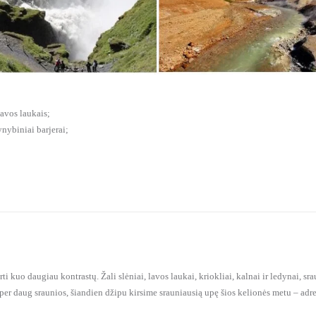
lavos laukais;
ynybiniai barjerai;
ti kuo daugiau kontrastų. Žali slėniai, lavos laukai, kriokliai, kalnai ir ledynai, sr
s per daug sraunios, šiandien džipu kirsime srauniausią upę šios kelionės metu – adre