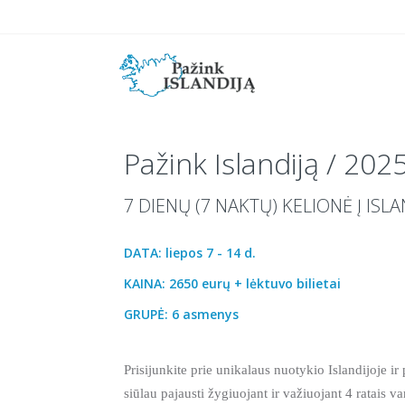
Pažink Islandiją / 202
7 DIENŲ (7 NAKTŲ) KELIONĖ Į ISLA
DATA: liepos 7 - 14 d.
KAINA: 2650 eurų + lėktuvo bilietai
GRUPĖ: 6 asmenys
Prisijunkite prie unikalaus nuotykio Islandijoje i
siūlau pajausti žygiuojant ir važiuojant 4 ratais 