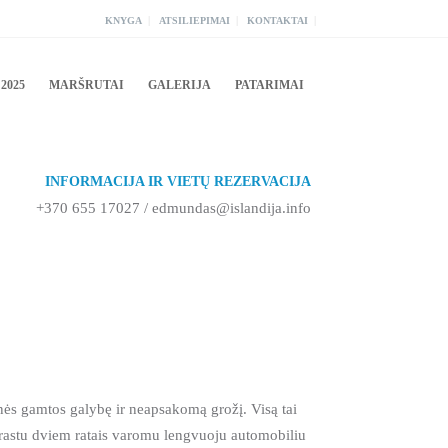
|
|
|
KNYGA
ATSILIEPIMAI
KONTAKTAI
2025
MARŠRUTAI
GALERIJA
PATARIMAI
INFORMACIJA IR VIETŲ REZERVACIJA
+370 655 17027 / edmundas@islandija.info
kinės gamtos galybę ir neapsakomą grožį. Visą tai
 įprastu dviem ratais varomu lengvuoju automobiliu