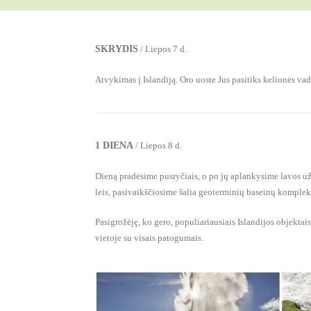
SKRYDIS
/ Liepos 7 d.
Atvykimas į Islandiją. Oro uoste Jus pasitiks kelionės v
1 DIENA
/ Liepos 8 d.
Dieną pradėsime pusryčiais, o po jų aplankysime lavos užl
leis, pasivaikščiosime šalia geoterminių baseinų kompleks
Pasigrožėję, ko gero, populiariausiais Islandijos objekta
vietoje su visais patogumais.