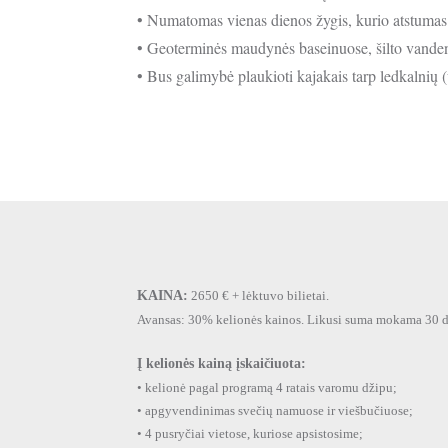
• Numatomas vienas dienos žygis, kurio atstumas
• Geoterminės maudynės baseinuose, šilto vanden
• Bus galimybė plaukioti kajakais tarp ledkalnių
KAINA:
2650 € + lėktuvo bilietai.
Avansas: 30% kelionės kainos. Likusi suma mokama 30 di
Į kelionės kainą įskaičiuota:
• kelionė pagal programą 4 ratais varomu džipu;
• apgyvendinimas svečių namuose ir viešbučiuose;
• 4 pusryčiai vietose, kuriose apsistosime;