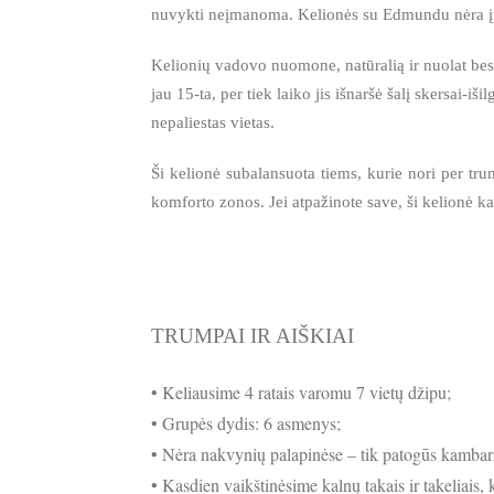
nuvykti neįmanoma.
Kelionės su Edmundu nėra įpr
Kelionių vadovo nuomone, natūralią ir nuolat besik
jau 15-ta, per tiek laiko jis išnaršė šalį skersai-iš
nepaliestas vietas.
Ši kelionė subalansuota tiems, kurie nori per tru
komforto zonos. Jei atpažinote save, ši kelionė ka
TRUMPAI IR AIŠKIAI
• Keliausime 4 ratais varomu 7 vietų džipu;
• Grupės dydis: 6 asmenys;
• Nėra nakvynių palapinėse – tik patogūs kambari
• Kasdien vaikštinėsime kalnų takais ir takeliais,