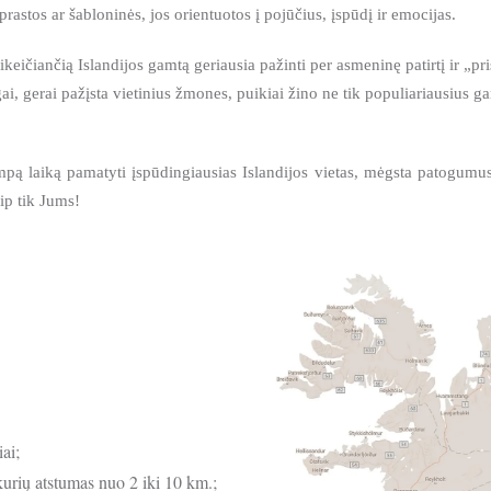
astos ar šabloninės, jos orientuotos į pojūčius, įspūdį ir emocijas.
eičiančią Islandijos gamtą geriausia pažinti per asmeninę patirtį ir „pr
ilgai, gerai pažįsta vietinius žmones, puikiai žino ne tik populiariausius g
mpą laiką pamatyti įspūdingiausias Islandijos vietas, mėgsta patogumus,
ip tik Jums!
ai;
 kurių atstumas nuo 2 iki 10 km.;