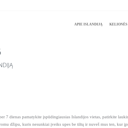
APIE ISLANDIJĄ
KELIONĖS 
5
NDIJĄ
r per 7 dienas pamatykite įspūdingiausias Islandijos vietas, patirkite lau
varomu džipu, kuris nesunkiai įveiks upes be tiltų ir nuveš mus ten, kur