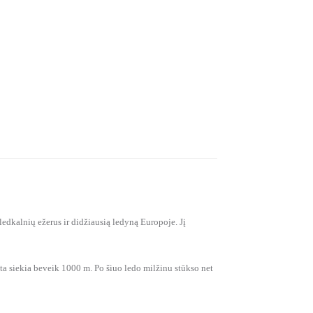
edkalnių ežerus ir didžiausią ledyną Europoje. Jį
ieta siekia beveik 1000 m. Po šiuo ledo milžinu stūkso net