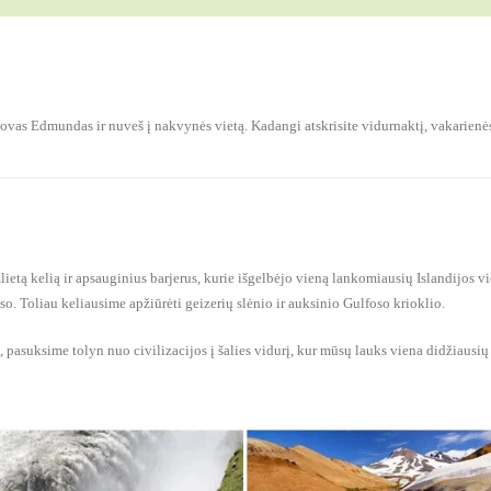
adovas Edmundas ir nuveš į nakvynės vietą. Kadangi atskrisite vidurnaktį, vakarie
ietą kelią ir apsauginius barjerus, kurie išgelbėjo vieną lankomiausių Islandijos v
o. Toliau keliausime apžiūrėti geizerių slėnio ir auksinio Gulfoso krioklio.
is, pasuksime tolyn nuo civilizacijos į šalies vidurį, kur mūsų lauks viena didžiau