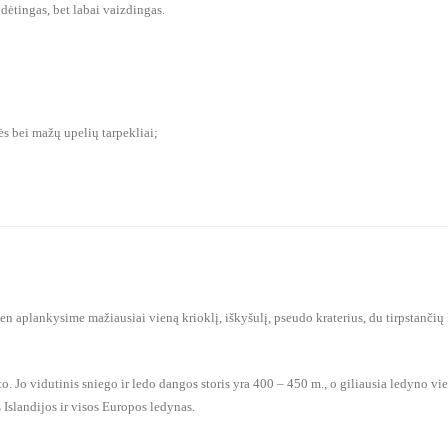
dėtingas, bet labai vaizdingas.
pės bei mažų upelių tarpekliai;
aplankysime mažiausiai vieną krioklį, iškyšulį, pseudo kraterius, du tirpstančių l
o. Jo vidutinis sniego ir ledo dangos storis yra 400 – 450 m., o giliausia ledyno v
s Islandijos ir visos Europos ledynas.