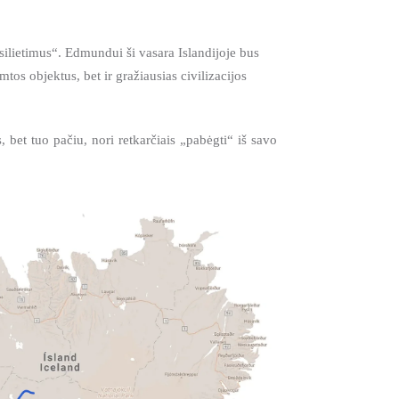
isilietimus“. Edmundui ši vasara Islandijoje bus
amtos objektus, bet ir gražiausias civilizacijos
 bet tuo pačiu, nori retkarčiais „pabėgti“ iš savo