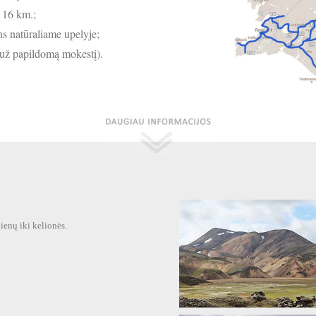
 16 km.;
s natūraliame upelyje;
 (už papildomą mokestį).
enų iki kelionės.