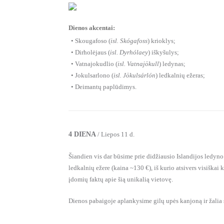
Dienos akcentai:
• Skougafoso (
isl. Skógafoss
) krioklys;
• Dirholėjaus (
isl. Dyrhólaey
) iškyšulys;
• Vatnajokudlio (
isl. Vatnajökull
) ledynas;
• Jokulsarlono (
isl. Jökulsárlón
) ledkalnių ežeras;
• Deimantų paplūdimys.
4 DIENA
/ Liepos 11 d.
Šiandien vis dar būsime prie didžiausio Islandijos ledyn
ledkalnių ežere (kaina ~130 €), iš kurio atsivers visiškai
įdomių faktų apie šią unikalią vietovę.
Dienos pabaigoje aplankysime gilų upės kanjoną ir žalia