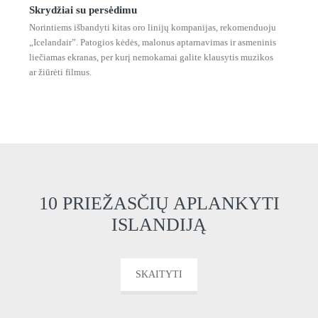
Skrydžiai su persėdimu
Norintiems išbandyti kitas oro linijų kompanijas, rekomenduoju
„Icelandair”. Patogios kėdės, malonus aptarnavimas ir asmeninis
liečiamas ekranas, per kurį nemokamai galite klausytis muzikos
ar žiūrėti filmus.
10 PRIEŽASČIŲ APLANKYTI
ISLANDIJĄ
SKAITYTI